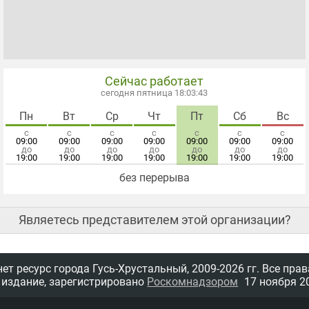
Сейчас работает
сегодня пятница 18:03:44
Пн
Вт
Ср
Чт
Пт
Сб
Вс
с
с
с
с
с
с
с
09:00
09:00
09:00
09:00
09:00
09:00
09:00
до
до
до
до
до
до
до
19:00
19:00
19:00
19:00
19:00
19:00
19:00
без перерыва
Являетесь представителем этой организации?
т ресурс города Гусь-Хрустальный,
2009-2026 гг.
Все прав
 издание, зарегистрировано
Роскомнадзором
17 ноября 20