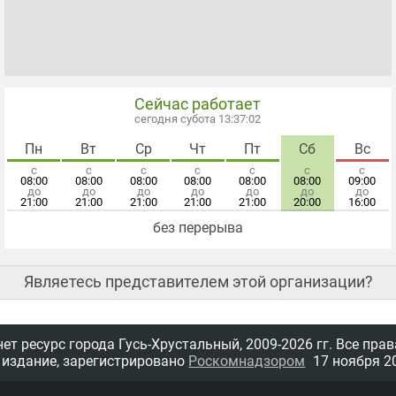
Сейчас работает
сегодня субота 13:37:03
Пн
Вт
Ср
Чт
Пт
Сб
Вс
с
с
с
с
с
с
с
08:00
08:00
08:00
08:00
08:00
08:00
09:00
до
до
до
до
до
до
до
21:00
21:00
21:00
21:00
21:00
20:00
16:00
без перерыва
Являетесь представителем этой организации?
т ресурс города Гусь-Хрустальный,
2009-2026 гг.
Все прав
 издание, зарегистрировано
Роскомнадзором
17 ноября 20