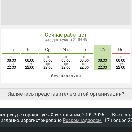
Сейчас работает
сегодня субота 21:54:43
Пн
Вт
Ср
Чт
Пт
Сб
Вс
с
с
с
с
с
с
с
08:00
08:00
08:00
08:00
08:00
08:00
08:00
до
до
до
до
до
до
до
22:00
22:00
22:00
22:00
22:00
22:00
22:00
без перерыва
Являетесь представителем этой организации?
т ресурс города Гусь-Хрустальный,
2009-2026 гг.
Все прав
 издание, зарегистрировано
Роскомнадзором
17 ноября 20