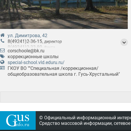
ул. Димитрова, 42
8(49241)2-36-15
,
директор
8(49241)2-33-80
,
Вахта
corschoole@bk.ru
8(49241)2-36-15
коррекционные школы
special-school.vld.eduru.ru/
ГКОУ ВО ""Специальная /коррекционная/
общеобразовательная школа г. Гусь-Хрустальный"
© Официальный информационный интерне
Средство массовой информации, сетевое