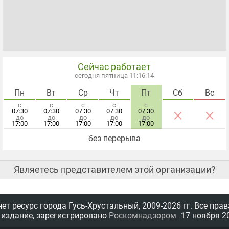
Сейчас работает
сегодня пятница 11:16:14
Пн
Вт
Ср
Чт
Пт
Сб
Вс
с
с
с
с
с
×
×
07:30
07:30
07:30
07:30
07:30
до
до
до
до
до
17:00
17:00
17:00
17:00
17:00
без перерыва
Являетесь представителем этой организации?
т ресурс города Гусь-Хрустальный,
2009-2026 гг.
Все прав
 издание, зарегистрировано
Роскомнадзором
17 ноября 20