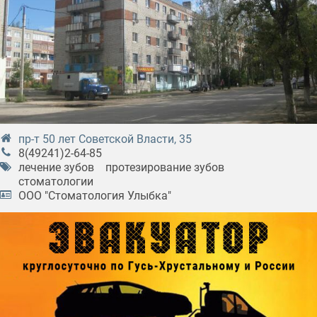
пр-т 50 лет Советской Власти, 35
8(49241)2-64-85
лечение зубов
протезирование зубов
стоматологии
ООО "Стоматология Улыбка"