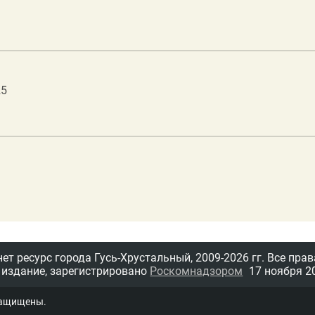
25
т ресурс города Гусь-Хрустальный,
2009-2026 гг.
Все прав
 издание, зарегистрировано
Роскомнадзором
17 ноября 20
защищены.