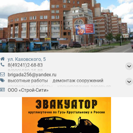
ул. Каховского, 5
8(49241)2-68-83
8(900)589-25-88
brigada256@yandex.ru
8(919)005-43-99
высотные работы
демонтаж сооружений
8(49241)2-68-83
(факс)
кровельные работы
кронирование деревьев
ООО «Строй-Сити»
монтажные работы
наружная отделка зданий
очистка крыш от наледи и снега
плотницкие услуги
ремонтные работы
сварочные работы