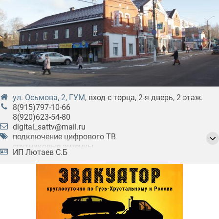
ул. Осьмовa, 2, ГУМ
, вход с торца, 2-я дверь, 2 этаж.
8(915)797-10-66
8(920)623-54-80
digital_sattv@mail.ru
подключение цифрового ТВ
спутниковые антенны
ИП Лютаев С.Б
подключение спутникового телевидения
спутниковое оборудование
телекоммуникационные услуги
подключение эфирного ТВ
оборудование для цифрового ТВ
настройка оборудования для ТВ
ремонт и обслуживание оборудования для ТВ