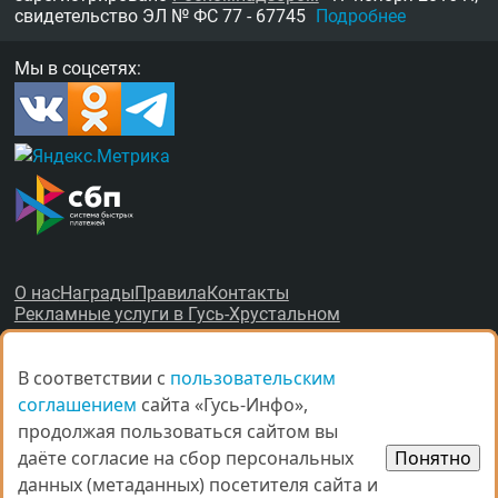
свидетельство
ЭЛ № ФС 77 - 67745
Подробнее
Мы в соцсетях:
О нас
Награды
Правила
Контакты
Рекламные услуги в Гусь-Хрустальном
В соответствии с
В соответствии с
пользовательским
пользовательским
соглашением
соглашением
сайта «Гусь-Инфо»,
сайта «Гусь-Инфо»,
продолжая пользоваться сайтом вы
продолжая пользоваться сайтом вы
даёте согласие на сбор персональных
даёте согласие на сбор персональных
Понятно
Понятно
© Все права защищены.
данных (метаданных) посетителя сайта и
данных (метаданных) посетителя сайта и
При копировании материалов ссыл­ка на
gus-info.ru
обя­за­тель­