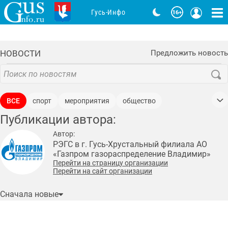
Гусь-Инфо
НОВОСТИ
Предложить новость
ВСЕ
спорт
мероприятия
общество
Публикации автора:
образование
соцполитика
культура
экономика
политика
медицина
законодательство
Автор:
РЭГС в г. Гусь-Хрустальный филиала АО
криминал
дороги
бизнес
ЖКХ
природа
«Газпром газораспределение Владимир»
Перейти на страницу организации
история
промышленность
благоустройства
Перейти на сайт организации
происшествия
здоровье
статистика
технологии
Сначала новые
транспорт
туризм
строительство
жилье
развлечения
аварии, ДТП
экология
юбилеи