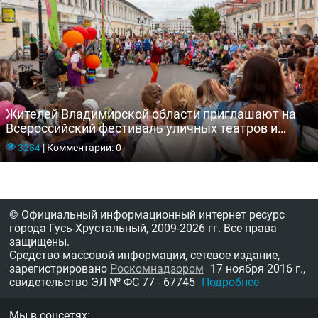
Жителей Владимирской области приглашают на
Всероссийский фестиваль уличных театров и
театров на улице
3284
|
Комментарии: 0
© Официальный информационный интернет ресурс
города Гусь-Хрустальный,
2009-2026 гг.
Все права
защищены.
Средство массовой информации, сетевое издание,
зарегистрировано
Роскомнадзором
17 ноября 2016 г.,
свидетельство
ЭЛ № ФС 77 - 67745
Подробнее
Мы в соцсетях: