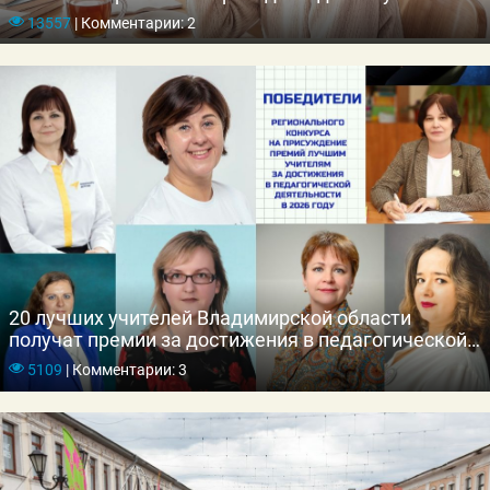
13557
|
Комментарии: 2
20 лучших учителей Владимирской области
получат премии за достижения в педагогической
деятельности
5109
|
Комментарии: 3