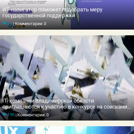
ИТ-навигатор поможет подобрать меру
государственной поддержки
27
|
Комментарии: 0
IT- компании Владимирской области
приглашаются к участию в конкурсе на соискание
премии «Прометей»
136
|
Комментарии: 0