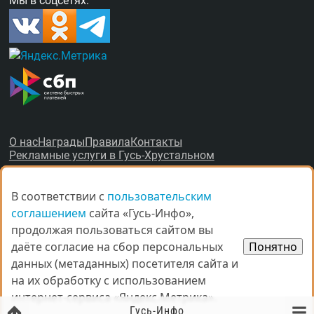
Мы в соцсетях:
О нас
Награды
Правила
Контакты
Рекламные услуги в Гусь-Хрустальном
В соответствии с
В соответствии с
пользовательским
пользовательским
соглашением
соглашением
сайта «Гусь-Инфо»,
сайта «Гусь-Инфо»,
продолжая пользоваться сайтом вы
продолжая пользоваться сайтом вы
© Все права защищены.
даёте согласие на сбор персональных
даёте согласие на сбор персональных
Понятно
Понятно
данных (метаданных) посетителя сайта и
данных (метаданных) посетителя сайта и
При копировании материалов ссыл­ка на
gus-info.ru
обя­за­тель­
на их обработку с использованием
на их обработку с использованием
на.
За содержание рекламных объявлений администра­ция пор­та­
интернет-сервиса «Яндекс.Метрика».
интернет-сервиса «Яндекс.Метрика».
ла от­вет­ствен­но­сти не несёт. Остав­ля­ем за со­бой пра­во ре­дак­
Гусь-Инфо