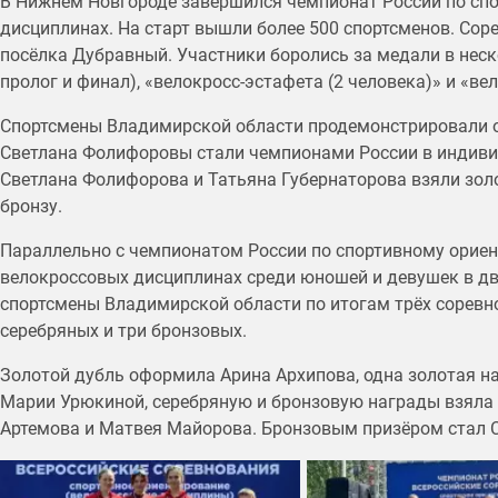
В Нижнем Новгороде завершился чемпионат России по сп
дисциплинах. На старт вышли более 500 спортсменов. Сор
посёлка Дубравный. Участники боролись за медали в неск
пролог и финал), «велокросс-эстафета (2 человека)» и «ве
Спортсмены Владимирской области продемонстрировали отл
Светлана Фолифоровы стали чемпионами России в индивид
Светлана Фолифорова и Татьяна Губернаторова взяли зол
бронзу.
Параллельно с чемпионатом России по спортивному орие
велокроссовых дисциплинах среди юношей и девушек в дву
спортсмены Владимирской области по итогам трёх соревно
серебряных и три бронзовых.
Золотой дубль оформила Арина Архипова, одна золотая наг
Марии Урюкиной, серебряную и бронзовую награды взяла 
Артемова и Матвея Майорова. Бронзовым призёром стал 