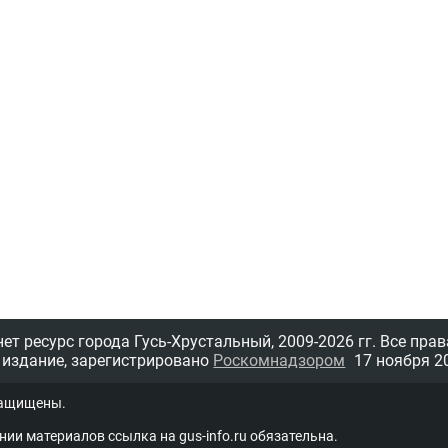
т ресурс города Гусь-Хрустальный,
2009-2026 гг.
Все прав
 издание, зарегистрировано
Роскомнадзором
17 ноября 20
защищены.
нии материалов ссыл­ка на
gus-info.ru
обя­за­тель­на.