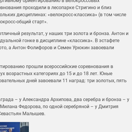
ортивному ориентированию в велокроссовых
евнования проходили в лесопарке Стригино и близ
ольких дисциплинах: «велокросс-классика» (в том числе
локросс-общий старт».
ичный результат, у наших три золота и бронза. Антон и
уальной гонке в дисциплине «классика». В эстафете
ото, а Антон Фолифоров и Семен Урюкин завоевали
нтированию прошли всероссийские соревнования в
х возрастных категориях до 15 и до 18 лет. Юные
вательных дней завоевали 11 наград: три золотых, пять
рада – у Александра Архипова, два серебра и бронза – у
Милана Федорова, по одной серебряной – у Дмитрия
Севастьян Малышев.