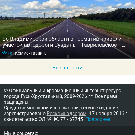
Во Владимирской области в норматив привели
участок автодороги Суздаль – Гавриловское –
Цибеево – Обращиха
18
|
Комментарии: 0
Все новости
© Официальный информационный интернет ресурс
города Гусь-Хрустальный,
2009-2026 гг.
Все права
защищены.
Средство массовой информации, сетевое издание,
зарегистрировано
Роскомнадзором
17 ноября 2016 г.,
свидетельство
ЭЛ № ФС 77 - 67745
Подробнее
Мы в соцсетях: