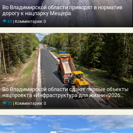
Во Владимирской области приводят в норматив
дорогу к нацпарку Мещера
45
|
Комментарии: 0
Во Владимирской области сдают первые объекты
нацпроекта «Инфраструктура для жизни» 2026
года
35
|
Комментарии: 0