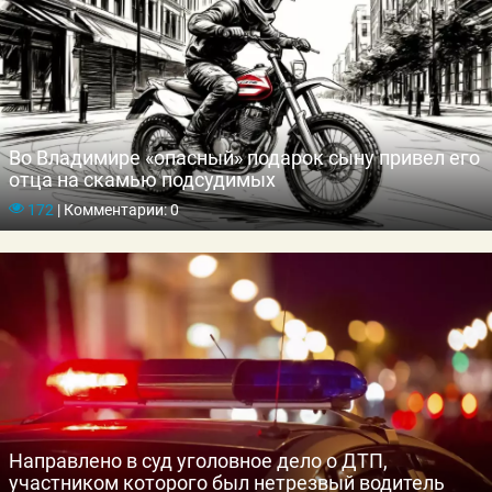
Во Владимире «опасный» подарок сыну привел его
отца на скамью подсудимых
172
|
Комментарии: 0
Направлено в суд уголовное дело о ДТП,
участником которого был нетрезвый водитель