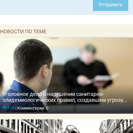
Отправить
НОВОСТИ ПО ТЕМЕ
Уголовное дело о нарушении санитарно-
эпидемиологических правил, создавшем угрозу
массового заболевания, отравления людей
314
|
Комментарии: 0