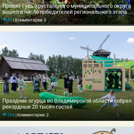
Проект Гусь-Хрустального муниципального округа
вошел в число победителей регионального этапа
конкурса «Лучшая муниципальная практика»
44
|
Комментарии: 0
Праздник огурца во Владимирской области собрал
рекордные 20 тысяч гостей
268
|
Комментарии: 2