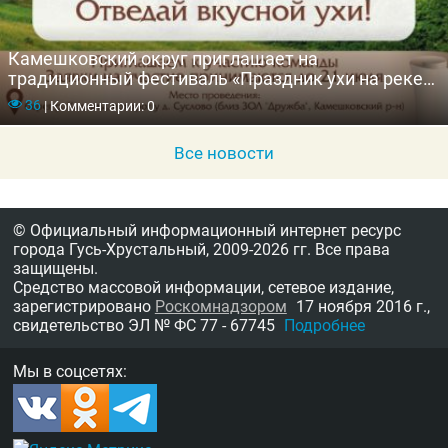
Камешковский округ приглашает на
традиционный фестиваль «Праздник ухи на реке
Клязьме»
36
|
Комментарии: 0
Все новости
© Официальный информационный интернет ресурс
города Гусь-Хрустальный,
2009-2026 гг.
Все права
защищены.
Средство массовой информации, сетевое издание,
зарегистрировано
Роскомнадзором
17 ноября 2016 г.,
свидетельство
ЭЛ № ФС 77 - 67745
Подробнее
Мы в соцсетях: