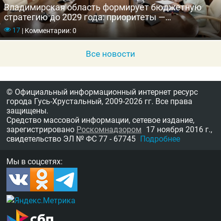
Владимирская область формирует бюджетную
стратегию до 2029 года: приоритеты —
соцподдержка и развитие экономики
17
|
Комментарии: 0
Все новости
© Официальный информационный интернет ресурс
города Гусь-Хрустальный,
2009-2026 гг.
Все права
защищены.
Средство массовой информации, сетевое издание,
зарегистрировано
Роскомнадзором
17 ноября 2016 г.,
свидетельство
ЭЛ № ФС 77 - 67745
Подробнее
Мы в соцсетях: