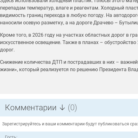
Здесь использовали холодный пластик. Плюсы этого матер
перепадам температур, влаге и реагентам. Холодный плас
видимость границ перехода в любую погоду. На автодоро
наносили осевую разметку, а на дороге Драчево – Бутыли
Кроме того, в 2026 году на участках областных дорог в г
искусственное освещение. Также в планах – обустройство 
дорог.
Снижение количества ДТП и пострадавших в них – важней
жизни», который реализуется по решению Президента Вла
Комментарии ↓
(0)
Зарегистрируйтесь и ваши комментарии будут публиковаться сраз
Гость: