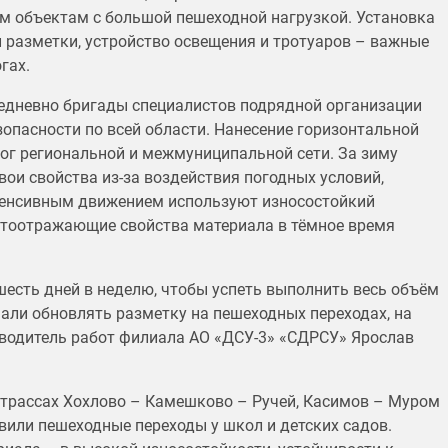
м объектам с большой пешеходной нагрузкой. Установка
 разметки, устройство освещения и тротуаров – важные
гах.
едневно бригады специалистов подрядной организации
опасности по всей области. Нанесение горизонтальной
ог региональной и межмуниципальной сети. За зиму
вои свойства из-за воздействия погодных условий,
нтенсивным движением используют износостойкий
етоотражающие свойства материала в тёмное время
есть дней в неделю, чтобы успеть выполнить весь объём
чали обновлять разметку на пешеходных переходах, на
зводитель работ филиала АО «ДСУ-3» «СДРСУ» Ярослав
а трассах Хохлово – Камешково – Ручей, Касимов – Муром
или пешеходные переходы у школ и детских садов.