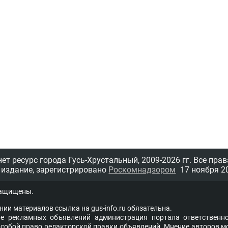
т ресурс города Гусь-Хрустальный,
2009-2026 гг.
Все прав
 издание, зарегистрировано
Роскомнадзором
17 ноября 20
защищены.
нии материалов ссыл­ка на
gus-info.ru
обя­за­тель­на.
 рекламных объявлений администра­ция пор­та­ла от­вет­ствен­но
со­бой пра­во ре­дак­тор­ской прав­ки объ­яв­ле­ний. Мне­ние ав­то­ров м