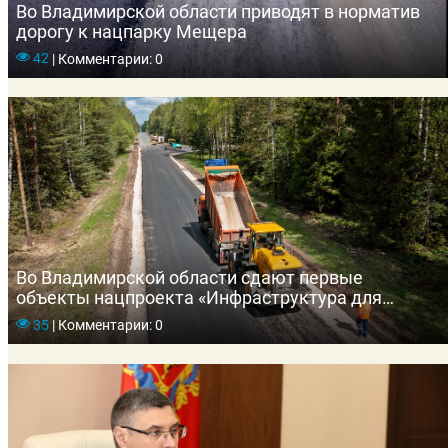
Во Владимирской области приводят в норматив
дорогу к нацпарку Мещера
42
|
Комментарии: 0
Во Владимирской области сдают первые
объекты нацпроекта «Инфраструктура для
жизни» 2026 года
35
|
Комментарии: 0