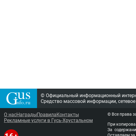
© Официальный информационный интерне
Средство массовой информации, сетевое
О нас
Награды
Правила
Контакты
© Все права 
Рекламные услуги в Гусь-Хрустальном
При копирова
За содержание
Остав­ля­ем за 