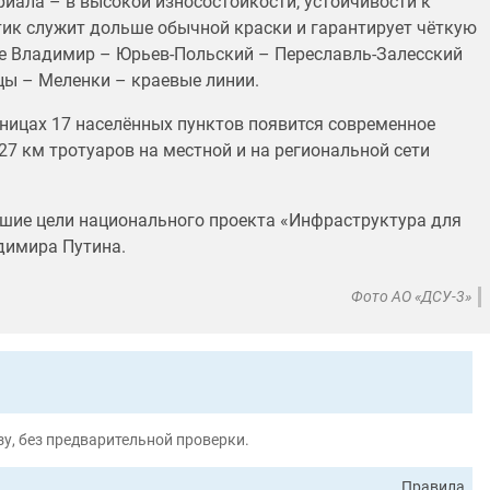
иала – в высокой износостойкости, устойчивости к
тик служит дольше обычной краски и гарантирует чёткую
ге Владимир – Юрьев-Польский – Переславль-Залесский
цы – Меленки – краевые линии.
раницах 17 населённых пунктов появится современное
27 км тротуаров на местной и на региональной сети
шие цели национального проекта «Инфраструктура для
димира Путина.
Фото АО «ДСУ-3»
у, без предварительной проверки.
Правила