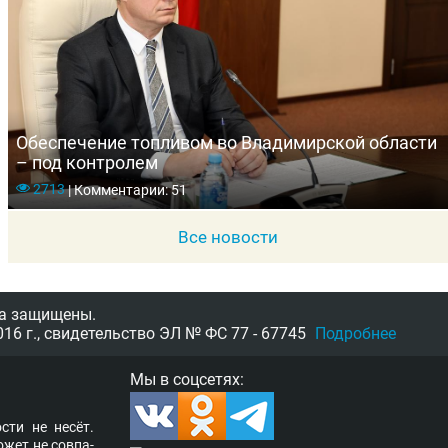
Обеспечение топливом во Владимирской области
– под контролем
2713
|
Комментарии: 51
Все новости
а защищены.
16 г.,
свидетельство
ЭЛ № ФС 77 - 67745
Подробнее
Мы в соцсетях:
­сти не несёт.
о­жет не сов­па­