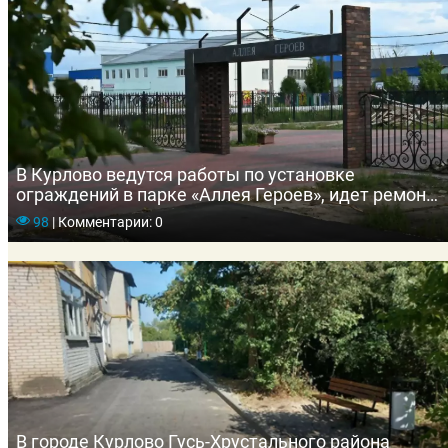
В Курлово ведутся работы по установке
ограждений в парке «Аллея Героев», идет ремонт
фасада дома культуры
98
|
Комментарии: 0
В городе Курлово Гусь-Хрустального района