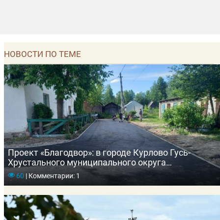
НОВОСТИ ПО ТЕМЕ
Проект «Благодвор»: в городе Курлово Гусь-
Хрустального муниципального округа
завершаются работы на пяти придомовых
60
|
Комментарии: 1
территориях