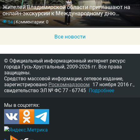
Жителей Владимирской области приглашают на
онлайн-экскурсии к Международному дню
памятников и исторических мест
54
|
Комментарии: 0
Все новости
© Официальный информационный интернет ресурс
города Гусь-Хрустальный,
2009-2026 гг.
Все права
защищены.
Средство массовой информации, сетевое издание,
зарегистрировано
Роскомнадзором
17 ноября 2016 г.,
свидетельство
ЭЛ № ФС 77 - 67745
Подробнее
Мы в соцсетях: