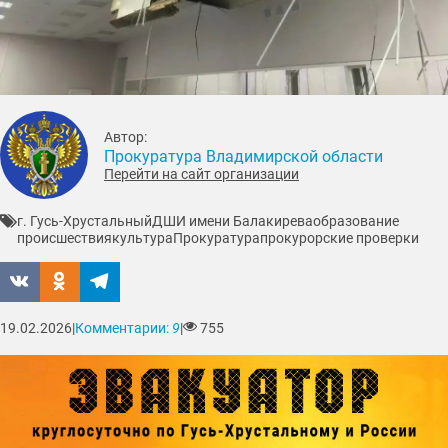
Автор:
Прокуратура Владимирской области
Перейти на сайт организации
г. Гусь-Хрустальный
ДШИ имени Балакирева
образование
происшествия
культура
Прокуратура
прокурорские проверки
19.02.2026
|
Комментарии:
9
|
755