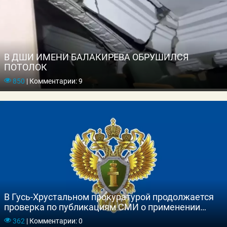
В ДШИ ИМЕНИ БАЛАКИРЕВА ОБРУШИЛСЯ
ПОТОЛОК
850
|
Комментарии: 9
В Гусь-Хрустальном прокуратурой продолжается
проверка по публикациям СМИ о применении
насилия к учащемуся одной из городских школ
362
|
Комментарии: 0