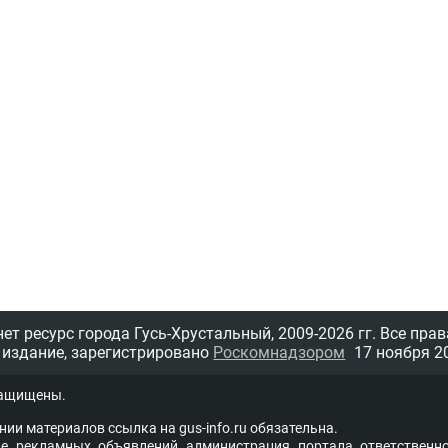
т ресурс города Гусь-Хрустальный,
2009-2026 гг.
Все прав
 издание, зарегистрировано
Роскомнадзором
17 ноября 20
защищены.
нии материалов ссыл­ка на
gus-info.ru
обя­за­тель­на.
 рекламных объявлений администра­ция пор­та­ла от­вет­ствен­но