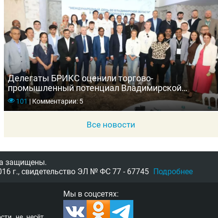
Делегаты БРИКС оценили торгово-
промышленный потенциал Владимирской
области
101
|
Комментарии: 5
Все новости
а защищены.
16 г.,
свидетельство
ЭЛ № ФС 77 - 67745
Подробнее
Мы в соцсетях:
­сти не несёт.