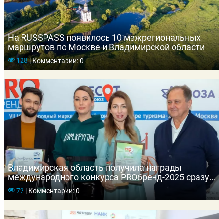
На RUSSPASS появилось 10 межрегиональных
маршрутов по Москве и Владимирской области
128
|
Комментарии: 0
Владимирская область получила награды
международного конкурса PROбренд-2025 сразу
в трёх номинациях
72
|
Комментарии: 0