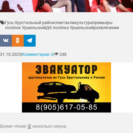
Гусь-Хрустальный район
спектакли
культура
премьеры
посёлок Уршельский
ДК посёлка Уршельский
развлечения
31.10.2025
|
Комментарии:
0
|
248
Время чтения
несколько секунд