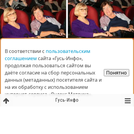
В соответствии с
В соответствии с
пользовательским
пользовательским
соглашением
соглашением
сайта «Гусь-Инфо»,
сайта «Гусь-Инфо»,
продолжая пользоваться сайтом вы
продолжая пользоваться сайтом вы
даёте согласие на сбор персональных
даёте согласие на сбор персональных
Понятно
Понятно
данных (метаданных) посетителя сайта и
данных (метаданных) посетителя сайта и
на их обработку с использованием
на их обработку с использованием
интернет-сервиса «Яндекс.Метрика».
интернет-сервиса «Яндекс.Метрика».
Гусь-Инфо