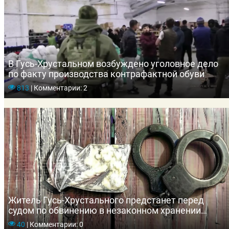
В Гусь-Хрустальном возбуждено уголовное дело
по факту производства контрафактной обуви
813
|
Комментарии: 2
Житель Гусь-Хрустального предстанет перед
судом по обвинению в незаконном хранении
наркотических средств
40
|
Комментарии: 0