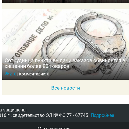
Сотрудница пункта выдачи заказов обвиняется в
хищении более 80 товаров
210
|
Комментарии: 0
Все новости
а защищены.
16 г.,
свидетельство
ЭЛ № ФС 77 - 67745
Подробнее
Мы в соцсетях: