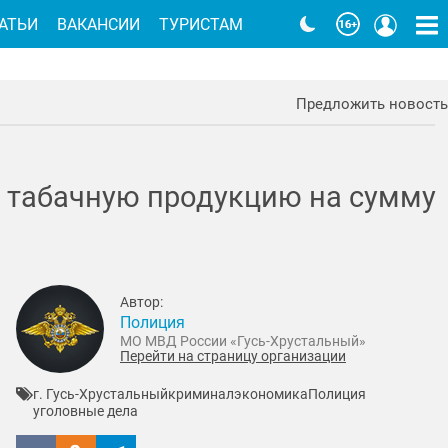
АТЬИ
ВАКАНСИИ
ТУРИСТАМ
Предложить новость
 табачную продукцию на сумму
Автор:
Полиция
МО МВД России «Гусь-Хрустальный»
Перейти на страницу организации
г. Гусь-Хрустальный
криминал
экономика
Полиция
уголовные дела