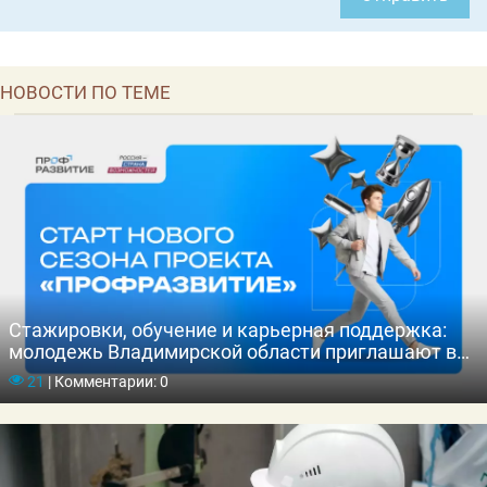
НОВОСТИ ПО ТЕМЕ
Стажировки, обучение и карьерная поддержка:
молодежь Владимирской области приглашают в
новый сезон проекта «Профразвитие»
21
|
Комментарии: 0