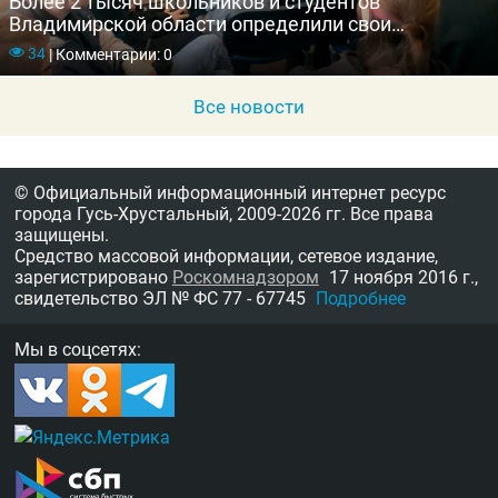
Более 2 тысяч школьников и студентов
Владимирской области определили свои
карьерные перспективы с помощью Службы
34
|
Комментарии: 0
занятости населения
Все новости
© Официальный информационный интернет ресурс
города Гусь-Хрустальный,
2009-2026 гг.
Все права
защищены.
Средство массовой информации, сетевое издание,
зарегистрировано
Роскомнадзором
17 ноября 2016 г.,
свидетельство
ЭЛ № ФС 77 - 67745
Подробнее
Мы в соцсетях: