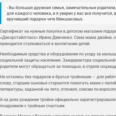
- Вы большая дружная семья, замечательные родители,
для каждого человека, и я уверен у вас все получится, 
вручивший подарки чете Микшаковых.
Сертификат на нужные покупки в детском магазине пода
«Декорстайлгласс» Ирина Демченко. Сама мама двойни, о
приходится сталкиваться в воспитании детей.
Необходимые средства и оборудование по уходу за малы
социальной защиты населения. Замдиректора социальной
родители могут обращаться за помощью, в отделе соцзащ
Не остались без подарков и братья тройняшек – для ребя
слову, старшие сыновья стараются помогать маме с папо
литературы, заданной на лето, отложил, совсем по-взросло
А на днях рождение тройни официально зарегистрировали 
поздравили с тройным счастьем.