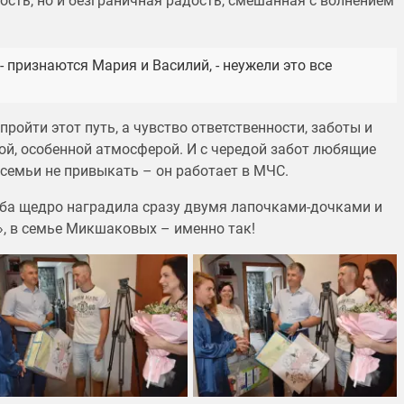
лость, но и безграничная радость, смешанная с волнением
 признаются Мария и Василий, - неужели это все
ройти этот путь, а чувство ответственности, заботы и
й, особенной атмосферой. И с чередой забот любящие
 семьи не привыкать – он работает в МЧС.
дьба щедро наградила сразу двумя лапочками-дочками и
», в семье Микшаковых – именно так!