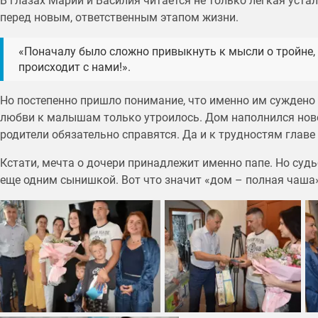
В глазах Марии и Василия читается не только легкая уста
перед новым, ответственным этапом жизни.
«Поначалу было сложно привыкнуть к мысли о тройне, -
происходит с нами!».
Но постепенно пришло понимание, что именно им суждено п
любви к малышам только утроилось. Дом наполнился ново
родители обязательно справятся. Да и к трудностям главе
Кстати, мечта о дочери принадлежит именно папе. Но су
еще одним сынишкой. Вот что значит «дом – полная чаша