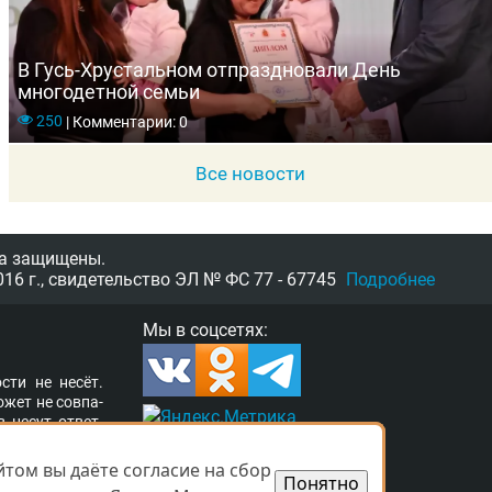
В Гусь-Хрустальном отпраздновали День
многодетной семьи
250
|
Комментарии: 0
Все новости
а защищены.
16 г.,
свидетельство
ЭЛ № ФС 77 - 67745
Подробнее
Мы в соцсетях:
­сти не несёт.
о­жет не сов­па­
в несут от­вет­
ор­та­ле раз­ме­
а свя­зать­ся с
том вы даёте согласие на сбор
том вы даёте согласие на сбор
Понятно
Понятно
­ших прав. Ва­ши