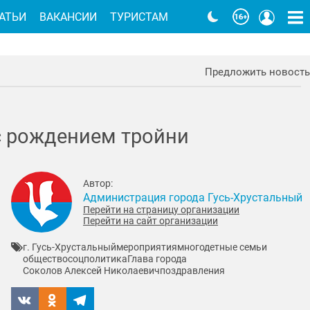
АТЬИ
ВАКАНСИИ
ТУРИСТАМ
Предложить новость
с рождением тройни
Автор:
Администрация города Гусь-Хрустальный
Перейти на страницу организации
Перейти на сайт организации
г. Гусь-Хрустальный
мероприятия
многодетные семьи
общество
соцполитика
Глава города
Соколов Алексей Николаевич
поздравления