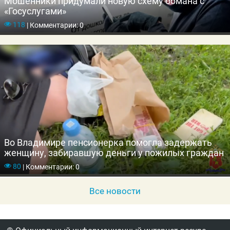
Мошенники придумали новую схему обмана с
«Госуслугами»
118
|
Комментарии: 0
Во Владимире пенсионерка помогла задержать
женщину, забиравшую деньги у пожилых граждан
80
|
Комментарии: 0
Все новости