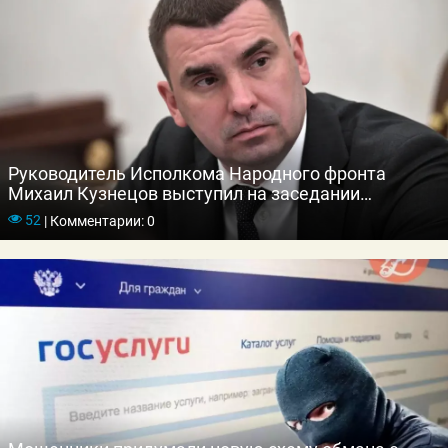
Руководитель Исполкома Народного фронта
Михаил Кузнецов выступил на заседании
Правительства с предложениями по защите
52
|
Комментарии: 0
россиян от мошенников