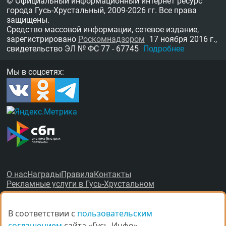
© Официальный информационный интернет ресурс
города Гусь-Хрустальный,
2009-2026 гг.
Все права
защищены.
Средство массовой информации, сетевое издание,
зарегистрировано
Роскомнадзором
17 ноября 2016 г.,
свидетельство
ЭЛ № ФС 77 - 67745
Подробнее
Мы в соцсетях:
О нас
Награды
Правила
Контакты
Рекламные услуги в Гусь-Хрустальном
В соответствии с
В соответствии с
пользовательским
пользовательским
соглашением
соглашением
сайта «Гусь-Инфо»,
сайта «Гусь-Инфо»,