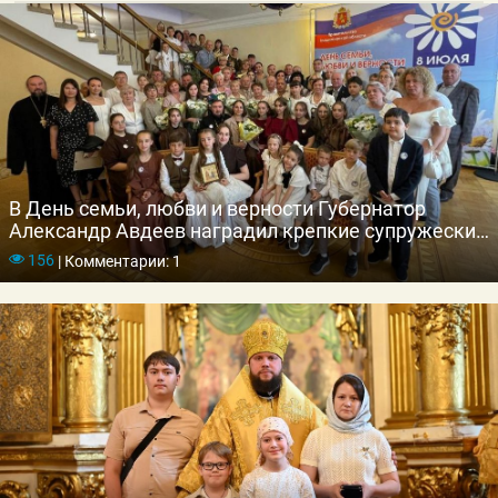
В День семьи, любви и верности Губернатор
Александр Авдеев наградил крепкие супружеские
пары Владимирской области
156
|
Комментарии: 1