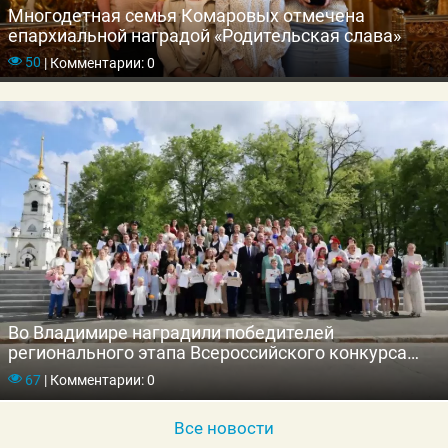
Многодетная семья Комаровых отмечена
епархиальной наградой «Родительская слава»
50
|
Комментарии: 0
Во Владимире наградили победителей
регионального этапа Всероссийского конкурса
«Семья года»
67
|
Комментарии: 0
Все новости