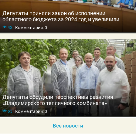
Депутаты приняли закон об исполнении
областного бюджета за 2024 год и увеличили
выплаты молодым специалистам отрасли АПК
42
|
Комментарии: 0
Депутаты обсудили перспективы развития
«Владимирского тепличного комбината»
63
|
Комментарии: 0
Все новости