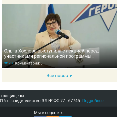
Ольга Хохлова выступила с лекцией перед
участниками региональной программы
«Герои-33»
23
|
Комментарии: 0
Все новости
а защищены.
16 г.,
свидетельство
ЭЛ № ФС 77 - 67745
Подробнее
Мы в соцсетях: