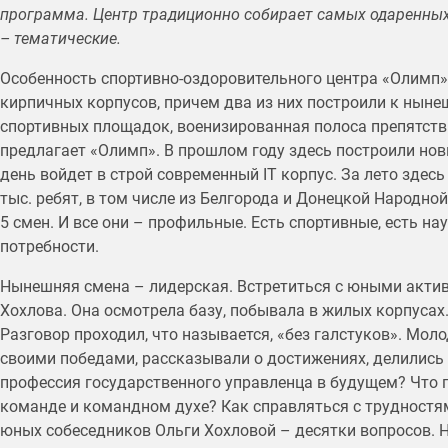
программа. Центр традиционно собирает самых одаренных и
– тематические.
Особенность спортивно-оздоровительного центра «Олимп» 
кирпичных корпусов, причем два из них построили к ныне
спортивных площадок, военизированная полоса препятств
предлагает «Олимп». В прошлом году здесь построили но
день войдет в строй современный IT корпус. За лето здесь
тыс. ребят, в том числе из Белгорода и Донецкой Народно
5 смен. И все они – профильные. Есть спортивные, есть на
потребности.
Нынешняя смена – лидерская. Встретиться с юными актив
Хохлова. Она осмотрела базу, побывала в жилых корпусах.
Разговор проходил, что называется, «без галстуков». Мо
своими победами, рассказывали о достижениях, делились
профессия государственного управленца в будущем? Что 
команде и командном духе? Как справляться с трудностя
юных собеседников Ольги Хохловой – десятки вопросов. 