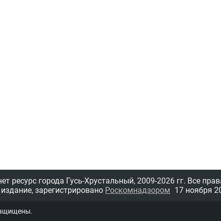
т ресурс города Гусь-Хрустальный,
2009-2026 гг.
Все прав
 издание, зарегистрировано
Роскомнадзором
17 ноября 20
защищены.