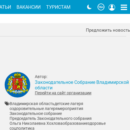
АТЬИ
ВАКАНСИИ
ТУРИСТАМ
Предложить новость
Автор:
Законодательное Собрание Владимирской
области
Перейти на сайт организации
Владимирская область
детские лагеря
оздоровительные лагеря
мероприятия
Законодательное собрание
Председатель Законодательного собрания
Ольга Николаевна Хохлова
образование
здоровье
соцполитика