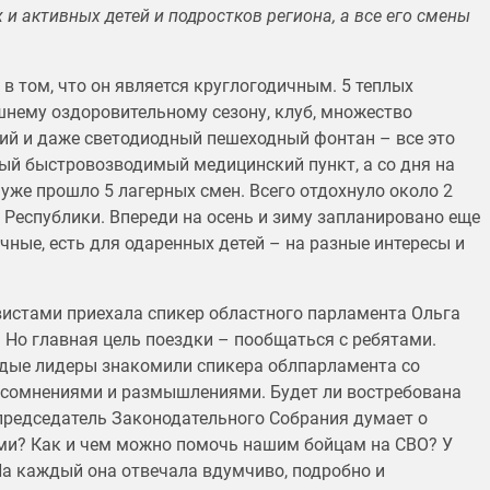
 активных детей и подростков региона, а все его смены
в том, что он является круглогодичным. 5 теплых
шнему оздоровительному сезону, клуб, множество
ий и даже светодиодный пешеходный фонтан – все это
вый быстровозводимый медицинский пункт, а со дня на
 уже прошло 5 лагерных смен. Всего отдохнуло около 2
й Республики. Впереди на осень и зиму запланировано еще
учные, есть для одаренных детей – на разные интересы и
истами приехала спикер областного парламента Ольга
 Но главная цель поездки – пообщаться с ребятами.
лодые лидеры знакомили спикера облпарламента со
 сомнениями и размышлениями. Будет ли востребована
председатель Законодательного Собрания думает о
ми? Как и чем можно помочь нашим бойцам на СВО? У
На каждый она отвечала вдумчиво, подробно и