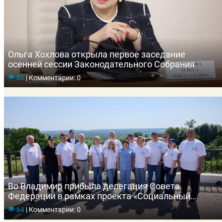
Ольга Хохлова открыла первое заседание
осенней сессии Законодательного Собрания
86
|
Комментарии: 0
Во Владимир прибыла делегация Совета
Федерации в рамках проекта «Социальный
маршрут. Мобильный сенатор»
64
|
Комментарии: 0