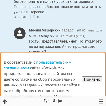
бы это понять и начать уважать читающего.
После первых ошибок,остальные посты и читать
уже не интересно.
|
Ответить
0
Михаил Мещерский
18.02.2014 (01:00)
ответ для
Михаил Мещерский
17.02.2014 (20:14)
Гость, Представляете, - нет. По этому это
не из неуважения. А что, предлагаете
молчать?
Ошибаться не боюсь поскольку это
В соответствии с
В соответствии с
пользовательским
пользовательским
опыт, тем и расту. Знаете, спасибо за
комментарий, но, боюсь он звучит пусто
соглашением
соглашением
сайта «Гусь-Инфо»,
сайта «Гусь-Инфо»,
для моих пробелов грамотности,
продолжая пользоваться сайтом вы
продолжая пользоваться сайтом вы
поскольку не вижу указаний на
даёте согласие на сбор персональных
даёте согласие на сбор персональных
Понятно
Понятно
правописание, правила, ошибки.
данных (метаданных) посетителя сайта и
данных (метаданных) посетителя сайта и
А в общем, вами написанное вызывает у
на их обработку с использованием
на их обработку с использованием
меня и следующие мысли -
интернет-сервиса «Яндекс.Метрика».
интернет-сервиса «Яндекс.Метрика».
Толи вам не нравится то, что я вообще
Гусь-Инфо
пишу, тогда кто или что мешает не