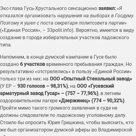
Экс-глава Гусь-Хрустального сенсационно
заявил:
«Я
отказался организовать нарушения на выборах в Госдуму.
Поэтому я ушел с поста секретаря политсовета партии»
(«Единая Россия», – 33polit.info). Вероятно, имеется в виду
создание в городе избирательных участков ладожского
типа.
Напомним, в конце думской кампании в Гусе было
создано
6 участков
временного пребывания граждан. Но
результативно «отстрелялись» в пользу «Единой России»
только три из них: на
ООО «Опытный Стекольный завод»
(У ЕР –
930 голосов – 98,31%)
, на
ООО «Гусевский
арматурный завод Гусар» – (757 – 77,96%)
, в летнем
оздоровительном лагере
«Дзержинец» (774 – 90,32%)
.
Пройти мимо такого громкого заявления в суде не
должны следователи по ладожскому уголовному делу.
Стоило бы опросить Юрия Гришкина, чтобы выяснить, кто
же был организатором думской аферы во Владимирской