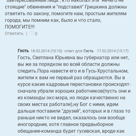
"заитересованные лица", кто накопал эти "ничего не
стоящие" обвинения и "подставил" Гришкина должны
ответить по закону, помогите нам, простым жителям
города, мы помним как, было и что стало,
ПОМОГИТЕ!!!
|
Ответить
0
Гость
18.02.2014 (10:16)
ответ для
Гость
17.02.2014 (15:17)
Гость, Светлана Юрьевна вы губернатор или нет,
вы же за порядком во всей области должны
следить.Пора навести его и в Гусь-Хрустальном,
жители к вам не первый раз обращаются. Вы в
курсе какие кадровые перестановки происходят-
сначала убрали хороших работников(пусть они и
из команды экс-мэра, но люди качественно на
своих местах работали),ну Бог с ними, идем
дальше поставили "друзей", которых и в глаза то
раньше никто не видел, оказалось они вообще
иногородние, хотя главное предвыборное
обещание-команда будет гусевская, вроде как