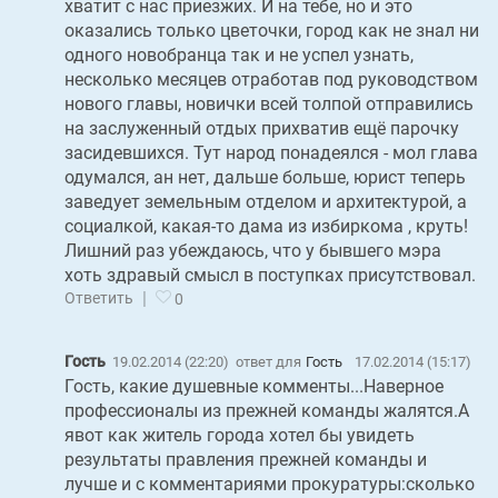
хватит с нас приезжих. И на тебе, но и это
оказались только цветочки, город как не знал ни
одного новобранца так и не успел узнать,
несколько месяцев отработав под руководством
нового главы, новички всей толпой отправились
на заслуженный отдых прихватив ещё парочку
засидевшихся. Тут народ понадеялся - мол глава
одумался, ан нет, дальше больше, юрист теперь
заведует земельным отделом и архитектурой, а
социалкой, какая-то дама из избиркома , круть!
Лишний раз убеждаюсь, что у бывшего мэра
хоть здравый смысл в поступках присутствовал.
|
Ответить
0
Гость
19.02.2014 (22:20)
ответ для
Гость
17.02.2014 (15:17)
Гость, какие душевные комменты...Наверное
профессионалы из прежней команды жалятся.А
явот как житель города хотел бы увидеть
результаты правления прежней команды и
лучше и с комментариями прокуратуры:сколько