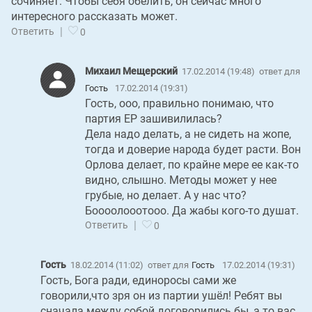
сочиняет. Чтобы себя обелить, он сейчас много
интересного рассказать может.
|
Ответить
0
Михаил Мещерский
17.02.2014 (19:48)
ответ для
Гость
17.02.2014 (19:31)
Гость, ооо, правильно понимаю, что
партия ЕР зашивилилась?
Дела надо делать, а не сидеть на жопе,
тогда и доверие народа будет расти. Вон
Орлова делает, по крайне мере ее как-то
видно, слышно. Методы может у нее
грубые, но делает. А у нас что?
Боооолооотооо. Да жабы кого-то душат.
|
Ответить
0
Гость
18.02.2014 (11:02)
ответ для
Гость
17.02.2014 (19:31)
Гость, Бога ради, единоросы сами же
говорили,что зря он из партии ушёл! Ребят вы
сначала между собой договорились бы, а то вас