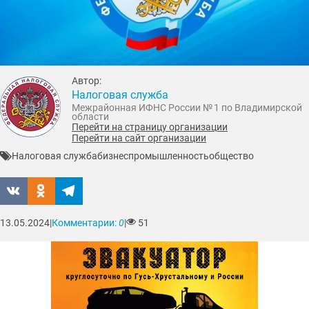
Автор:
Налоговая служба
Межрайонная ИФНС России № 1 по Владимирской
области
Перейти на страницу организации
Перейти на сайт организации
Налоговая служба
бизнес
промышленность
общество
13.05.2024
|
Комментарии:
0
|
51