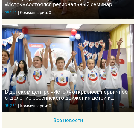
«Исток» состоялся региональный семинар
161
|
Комментарии: 0
В детском центре «Исток» открылось первичное
отделение российского движения детей и
молодежи «Движение Первых»
261
|
Комментарии: 0
Все новости