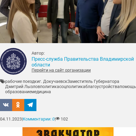
Автор:
Пресс-служба Правительства Владимирской
области
Перейти на сайт организации
рабочие поездки
г. Докучаевск
Заместитель Губернатора
Дмитрий Лызлов
политика
соцполитика
благоустройства
помощь
образование
медицина
04.11.2023
|
Комментарии:
0
|
102