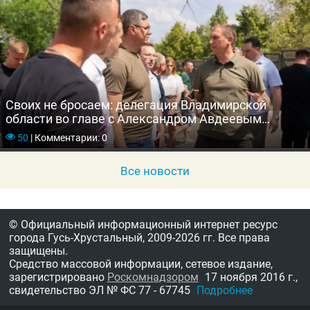
Своих не бросаем: делегация Владимирской
области во главе с Александром Авдеевым
навестила подшефный город Кировское
50
|
Комментарии: 0
Все новости
© Официальный информационный интернет ресурс
города Гусь-Хрустальный,
2009-2026 гг.
Все права
защищены.
Средство массовой информации, сетевое издание,
зарегистрировано
Роскомнадзором
17 ноября 2016 г.,
свидетельство
ЭЛ № ФС 77 - 67745
Подробнее