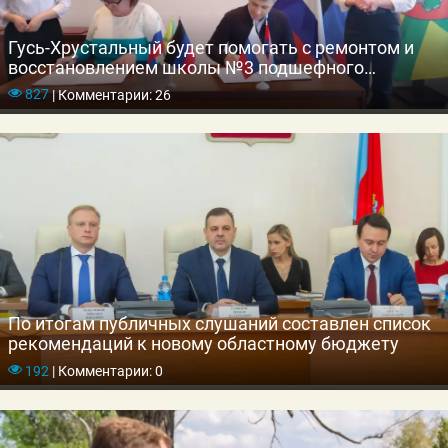
Гусь-Хрустальный будет помогать с ремонтом и
восстановлением школы №3 подшефного
Докучаевска
827
|
Комментарии: 26
По итогам публичных слушаний составлен список
рекомендаций к новому областному бюджету
192
|
Комментарии: 0