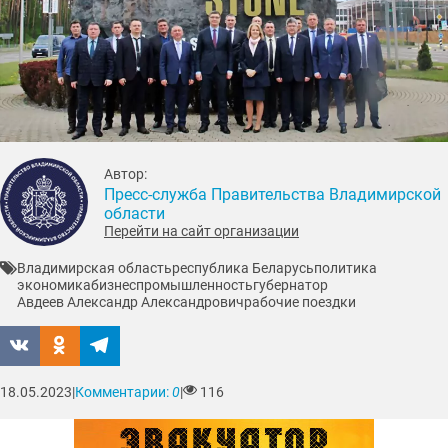
Автор:
Пресс-служба Правительства Владимирской
области
Перейти на сайт организации
Владимирская область
республика Беларусь
политика
экономика
бизнес
промышленность
губернатор
Авдеев Александр Александрович
рабочие поездки
18.05.2023
|
Комментарии:
0
|
116