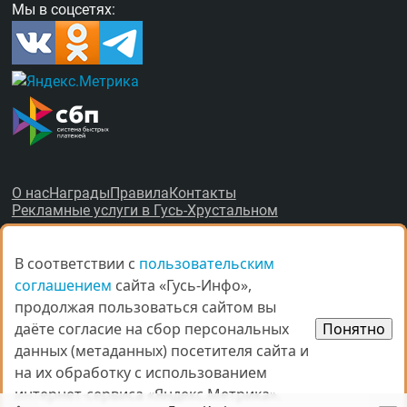
Мы в соцсетях:
О нас
Награды
Правила
Контакты
Рекламные услуги в Гусь-Хрустальном
В соответствии с
В соответствии с
пользовательским
пользовательским
соглашением
соглашением
сайта «Гусь-Инфо»,
сайта «Гусь-Инфо»,
продолжая пользоваться сайтом вы
продолжая пользоваться сайтом вы
© Все права защищены.
даёте согласие на сбор персональных
даёте согласие на сбор персональных
Понятно
Понятно
данных (метаданных) посетителя сайта и
данных (метаданных) посетителя сайта и
При копировании материалов ссыл­ка на
gus-info.ru
обя­за­тель­
на их обработку с использованием
на их обработку с использованием
на.
За содержание рекламных объявлений администра­ция пор­та­
интернет-сервиса «Яндекс.Метрика».
интернет-сервиса «Яндекс.Метрика».
ла от­вет­ствен­но­сти не несёт. Остав­ля­ем за со­бой пра­во ре­дак­