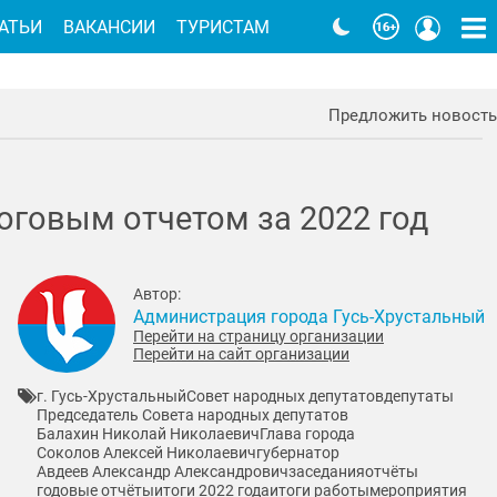
АТЬИ
ВАКАНСИИ
ТУРИСТАМ
Предложить новость
оговым отчетом за 2022 год
Автор:
Администрация города Гусь-Хрустальный
Перейти на страницу организации
Перейти на сайт организации
г. Гусь-Хрустальный
Совет народных депутатов
депутаты
Председатель Совета народных депутатов
Балахин Николай Николаевич
Глава города
Соколов Алексей Николаевич
губернатор
Авдеев Александр Александрович
заседания
отчёты
годовые отчёты
итоги 2022 года
итоги работы
мероприятия