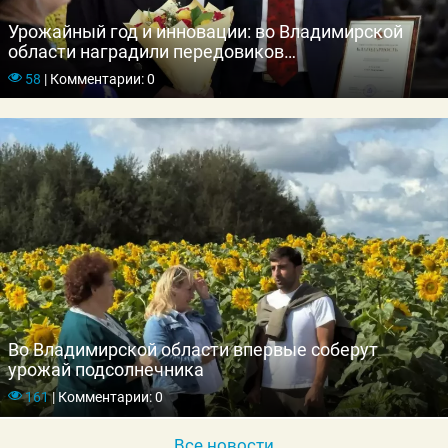
Урожайный год и инновации: во Владимирской
области наградили передовиков
агропромышленного комплекса
58
|
Комментарии: 0
Во Владимирской области впервые соберут
урожай подсолнечника
161
|
Комментарии: 0
Все новости