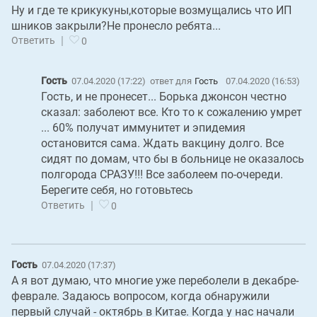
Ну и где те крикукуны,которые возмущались что ИП
шников закрыли?Не пронесло ребята...
|
Ответить
0
Гость
07.04.2020 (17:22)
ответ для
Гость
07.04.2020 (16:53)
Гость, и не пронесет... Борька джонсон честно
сказал: заболеют все. Кто то к сожалению умрет
... 60% получат иммунитет и эпидемия
остановится сама. Ждать вакцину долго. Все
сидят по домам, что бы в больнице не оказалось
полгорода СРАЗУ!!! Все заболеем по-очереди.
Берегите себя, но готовьтесь
|
Ответить
0
Гость
07.04.2020 (17:37)
А я вот думаю, что многие уже переболели в декабре-
феврале. Задаюсь вопросом, когда обнаружили
первый случай - октябрь в Китае. Когда у нас начали