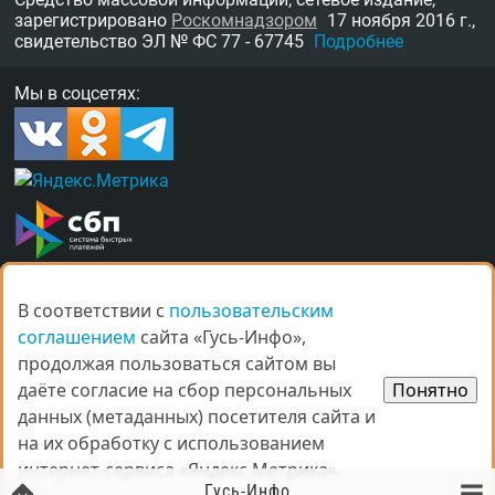
зарегистрировано
Роскомнадзором
17 ноября 2016 г.,
свидетельство
ЭЛ № ФС 77 - 67745
Подробнее
Мы в соцсетях:
В соответствии с
В соответствии с
пользовательским
пользовательским
О нас
Награды
Правила
Контакты
соглашением
соглашением
сайта «Гусь-Инфо»,
сайта «Гусь-Инфо»,
Рекламные услуги в Гусь-Хрустальном
продолжая пользоваться сайтом вы
продолжая пользоваться сайтом вы
даёте согласие на сбор персональных
даёте согласие на сбор персональных
Понятно
Понятно
данных (метаданных) посетителя сайта и
данных (метаданных) посетителя сайта и
на их обработку с использованием
на их обработку с использованием
интернет-сервиса «Яндекс.Метрика».
интернет-сервиса «Яндекс.Метрика».
© Все права защищены.
Гусь-Инфо