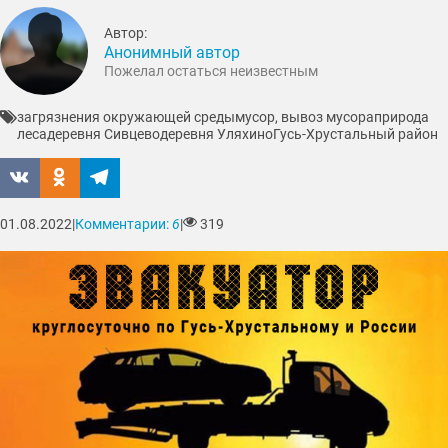
Автор:
Анонимный автор
Пожелал остаться неизвестным
загрязнения окружающей среды
мусор, вывоз мусора
природа
леса
деревня Сивцево
деревня Уляхино
Гусь-Хрустальный район
01.08.2022
|
Комментарии:
6
|
319