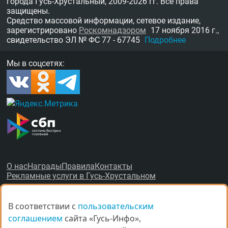
города Гусь-Хрустальный,
2009-2026 гг.
Все права
защищены.
Средство массовой информации, сетевое издание,
зарегистрировано
Роскомнадзором
17 ноября 2016 г.,
свидетельство
ЭЛ № ФС 77 - 67745
Подробнее
Мы в соцсетях:
О нас
Награды
Правила
Контакты
Рекламные услуги в Гусь-Хрустальном
В соответствии с
В соответствии с
пользовательским
пользовательским
соглашением
соглашением
сайта «Гусь-Инфо»,
сайта «Гусь-Инфо»,