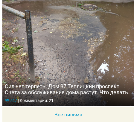
Сил нет терпеть. Дом 37 Теплицкий проспект.
Счета за обслуживание дома растут. Что делать?
Писать президенту?
747
|
Комментарии: 21
Все письма