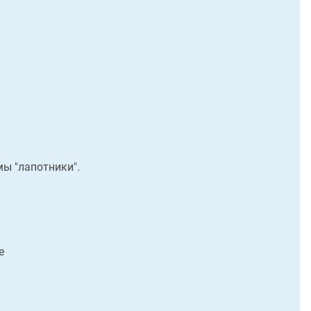
мы "лапотники".
е