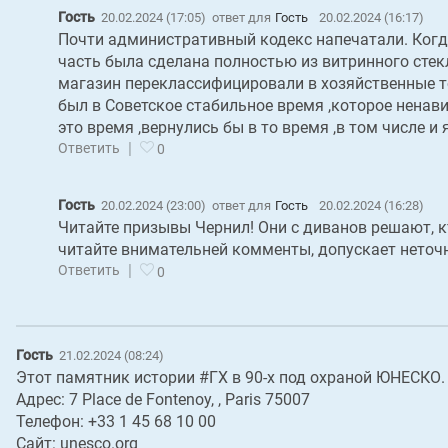
Гость
20.02.2024 (17:05)
ответ для
Гость
20.02.2024 (16:17)
Почти административный кодекс напечатали. Когда
часть была сделана полностью из витринного стек
магазин переклассифицировали в хозяйственные тов
был в Советское стабильное время ,которое нена
это время ,вернулись бы в то время ,в том числе и
|
Ответить
0
Гость
20.02.2024 (23:00)
ответ для
Гость
20.02.2024 (16:28)
Читайте призывы Чернил! Они с диванов решают, кт
читайте внимательней комменты, допускает неточн
|
Ответить
0
Гость
21.02.2024 (08:24)
Этот памятник истории #ГХ в 90-х под охраной ЮНЕСКО.
Адрес: 7 Place de Fontenoy, , Paris 75007
Телефон: +33 1 45 68 10 00
Сайт: unesco.org