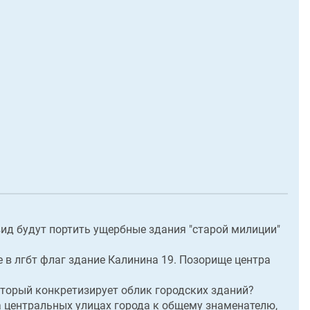
 вид будут портить ущербные здания "старой милиции"
 в лгбт флаг здание Калинина 19. Позорище центра
оторый конкретизирует облик городских зданий?
а центральных улицах города к общему знаменателю,