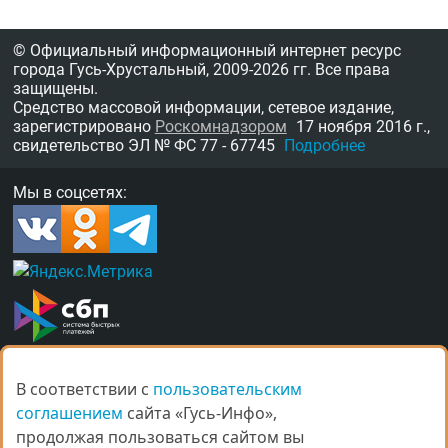
© Официальный информационный интернет ресурс
города Гусь-Хрустальный,
2009-2026 гг.
Все права
защищены.
Средство массовой информации, сетевое издание,
зарегистрировано
Роскомнадзором
17 ноября 2016 г.,
свидетельство
ЭЛ № ФС 77 - 67745
Подробнее
Мы в соцсетях:
В соответствии с
В соответствии с
пользовательским
пользовательским
О нас
Награды
Правила
Контакты
соглашением
соглашением
сайта «Гусь-Инфо»,
сайта «Гусь-Инфо»,
Рекламные услуги в Гусь-Хрустальном
продолжая пользоваться сайтом вы
продолжая пользоваться сайтом вы