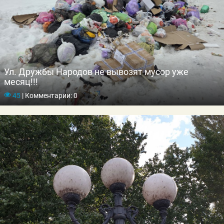
Ул. Дружбы Народов не вывозят мусор уже
месяц!!!
45
|
Комментарии: 0