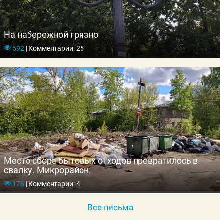
На набережной грязно
592
|
Комментарии: 25
Место сбора бытовых отходов превратилось в
свалку. Микрорайон.
176
|
Комментарии: 4
Все письма