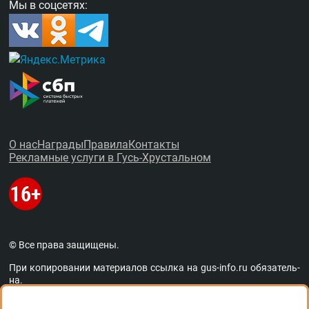
Мы в соцсетях:
О нас
Награды
Правила
Контакты
Рекламные услуги в Гусь-Хрустальном
© Все права защищены.
При копировании материалов ссыл­ка на
gus-info.ru
обя­за­тель­
на.
За содержание рекламных объявлений администра­ция пор­та­
ла от­вет­ствен­но­сти не несёт. Остав­ля­ем за со­бой пра­во ре­дак­