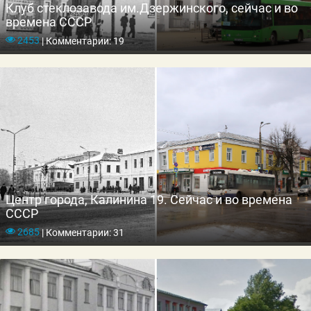
Клуб стеклозавода им.Дзержинского, сейчас и во
времена СССР
2453
|
Комментарии: 19
Центр города, Калинина 19. Сейчас и во времена
СССР
2685
|
Комментарии: 31