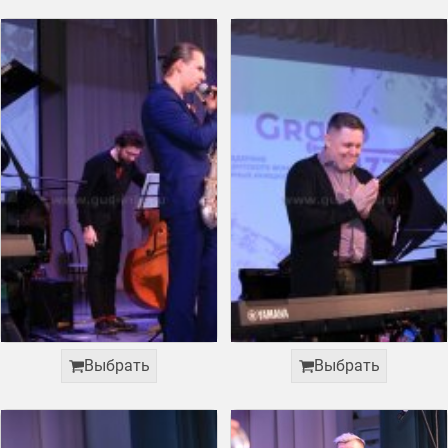
Выбрать
Выбрать