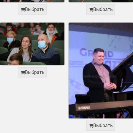
Выбрать
Выбрать
Выбрать
Выбрать