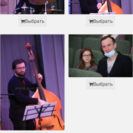
Выбрать
Выбрать
Выбрать