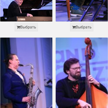
Выбрать
Выбрать