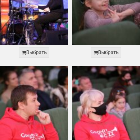
Выбрать
Выбрать