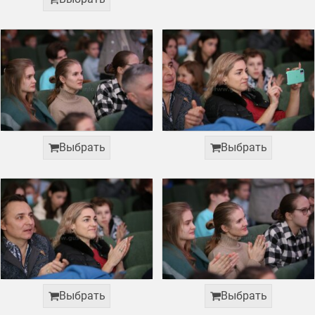
Выбрать
Выбрать
Выбрать
Выбрать