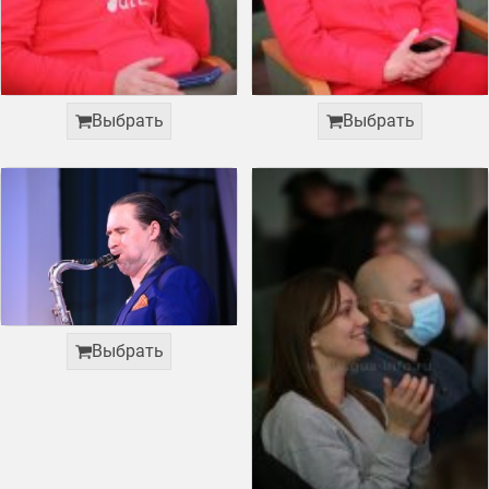
Выбрать
Выбрать
Выбрать