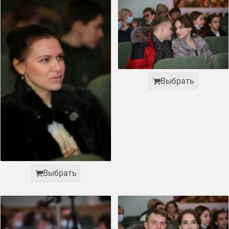
Выбрать
Выбрать