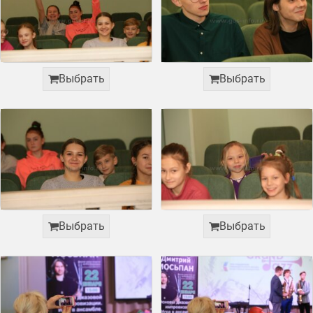
Выбрать
Выбрать
Выбрать
Выбрать