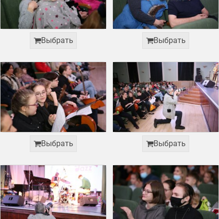
Выбрать
Выбрать
Выбрать
Выбрать