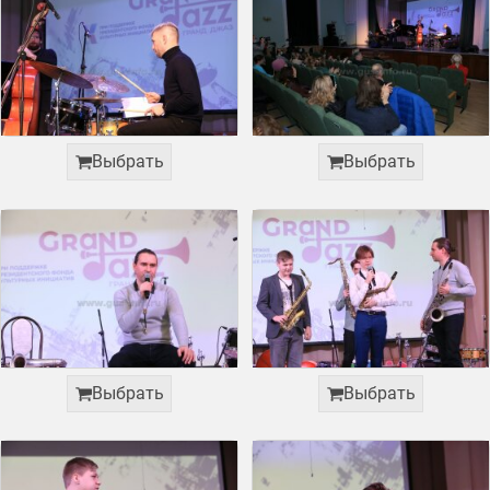
Выбрать
Выбрать
Выбрать
Выбрать