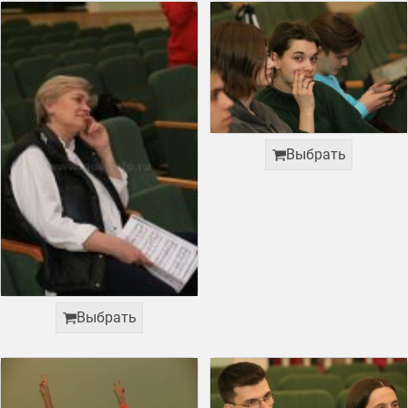
Выбрать
Выбрать