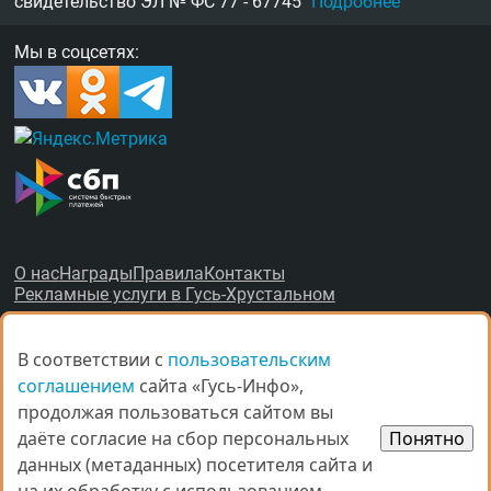
свидетельство
ЭЛ № ФС 77 - 67745
Подробнее
Мы в соцсетях:
О нас
Награды
Правила
Контакты
Рекламные услуги в Гусь-Хрустальном
В соответствии с
В соответствии с
пользовательским
пользовательским
соглашением
соглашением
сайта «Гусь-Инфо»,
сайта «Гусь-Инфо»,
продолжая пользоваться сайтом вы
продолжая пользоваться сайтом вы
© Все права защищены.
даёте согласие на сбор персональных
даёте согласие на сбор персональных
Понятно
Понятно
данных (метаданных) посетителя сайта и
данных (метаданных) посетителя сайта и
При копировании материалов ссыл­ка на
gus-info.ru
обя­за­тель­
на.