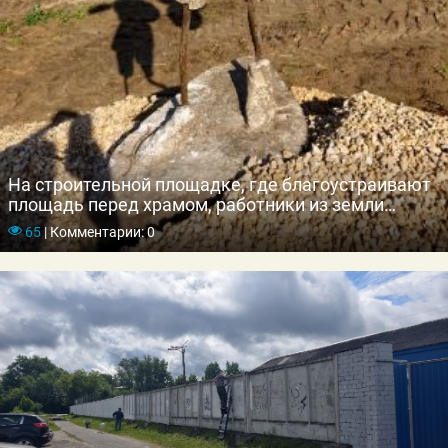
На строительной площадке, где благоустраивают
площадь перед храмом, работники из земли
достали ценный экспонат.
65
|
Комментарии: 0