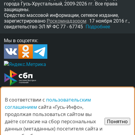
города Гусь-Хрустальный,
2009-2026 гг.
Все права
защищены.
Средство массовой информации, сетевое издание,
зарегистрировано
Роскомнадзором
17 ноября 2016 г.,
свидетельство
ЭЛ № ФС 77 - 67745
Подробнее
Мы в соцсетях:
В соответствии с
В соответствии с
пользовательским
пользовательским
О нас
Награды
Правила
Контакты
соглашением
соглашением
сайта «Гусь-Инфо»,
сайта «Гусь-Инфо»,
Рекламные услуги в Гусь-Хрустальном
продолжая пользоваться сайтом вы
продолжая пользоваться сайтом вы
даёте согласие на сбор персональных
даёте согласие на сбор персональных
Понятно
Понятно
данных (метаданных) посетителя сайта и
данных (метаданных) посетителя сайта и