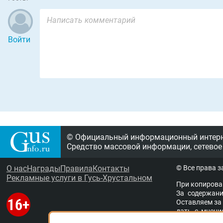
Войти
© Официальный информационный интерне
Средство массовой информации, сетевое
О нас
Награды
Правила
Контакты
© Все права 
Рекламные услуги в Гусь-Хрустальном
При копирова
За содержание
Остав­ля­ем за 
дать с мне­ни­
ствен­ность за 