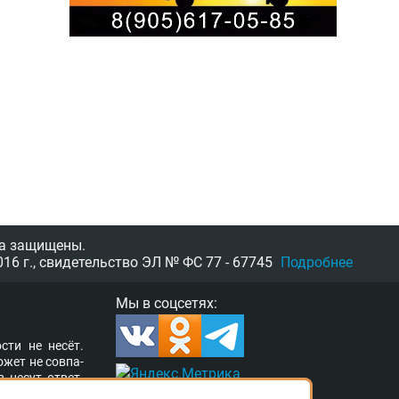
а защищены.
16 г.,
свидетельство
ЭЛ № ФС 77 - 67745
Подробнее
Мы в соцсетях:
­сти не несёт.
о­жет не сов­па­
в несут от­вет­
ор­та­ле раз­ме­