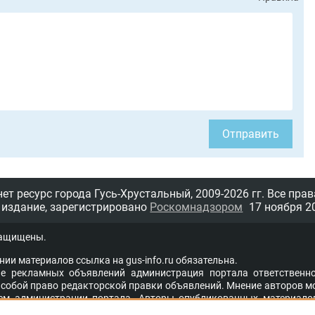
Отправить
т ресурс города Гусь-Хрустальный,
2009-2026 гг.
Все прав
 издание, зарегистрировано
Роскомнадзором
17 ноября 20
защищены.
нии материалов ссыл­ка на
gus-info.ru
обя­за­тель­на.
 рекламных объявлений администра­ция пор­та­ла от­вет­ствен­но
со­бой пра­во ре­дак­тор­ской прав­ки объ­яв­ле­ний. Мне­ние ав­то­ров м
ем адми­ни­стра­ции пор­та­ла. Ав­то­ры опуб­ли­ко­ван­ных ма­те­ри­а­ло
под­бор и точ­ность при­ве­дён­ных фак­тов. Ес­ли вы счи­та­е­те, что на п