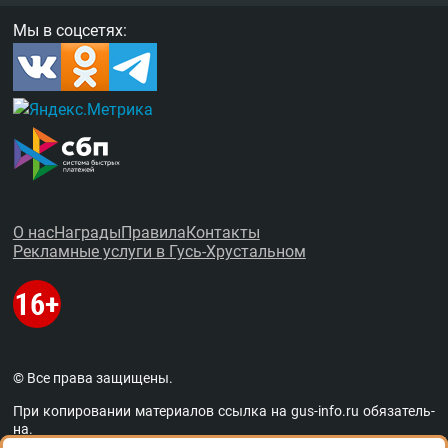
Мы в соцсетях:
О нас
Награды
Правила
Контакты
Рекламные услуги в Гусь-Хрустальном
© Все права защищены.
При копировании материалов ссыл­ка на
gus-info.ru
обя­за­тель­
на.
За содержание рекламных объявлений администра­ция пор­та­