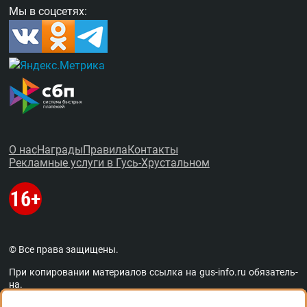
Мы в соцсетях:
О нас
Награды
Правила
Контакты
Рекламные услуги в Гусь-Хрустальном
© Все права защищены.
При копировании материалов ссыл­ка на
gus-info.ru
обя­за­тель­
на.
За содержание рекламных объявлений администра­ция пор­та­